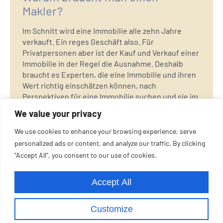
Makler?
Im Schnitt wird eine Immobilie alle zehn Jahre
verkauft. Ein reges Geschäft also. Für
Privatpersonen aber ist der Kauf und Verkauf einer
Immobilie in der Regel die Ausnahme. Deshalb
braucht es Experten, die eine Immobilie und ihren
Wert richtig einschätzen können, nach
Perspektiven für eine Immobilie suchen und sie im
Sinne des Eigentümers verkaufen. Erst wenn der
We value your privacy
Makler einen geeigneten Käufer gefunden und der
Kaufvertrag verbrieft wurde, verdient ein Makler
We use cookies to enhance your browsing experience, serve
seine Courtage.
personalized ads or content, and analyze our traffic. By clicking
"Accept All", you consent to our use of cookies.
Accept All
Customize