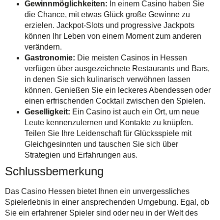
Gewinnmöglichkeiten:
In einem Casino haben Sie
die Chance, mit etwas Glück große Gewinne zu
erzielen. Jackpot-Slots und progressive Jackpots
können Ihr Leben von einem Moment zum anderen
verändern.
Gastronomie:
Die meisten Casinos in Hessen
verfügen über ausgezeichnete Restaurants und Bars,
in denen Sie sich kulinarisch verwöhnen lassen
können. Genießen Sie ein leckeres Abendessen oder
einen erfrischenden Cocktail zwischen den Spielen.
Geselligkeit:
Ein Casino ist auch ein Ort, um neue
Leute kennenzulernen und Kontakte zu knüpfen.
Teilen Sie Ihre Leidenschaft für Glücksspiele mit
Gleichgesinnten und tauschen Sie sich über
Strategien und Erfahrungen aus.
Schlussbemerkung
Das Casino Hessen bietet Ihnen ein unvergessliches
Spielerlebnis in einer ansprechenden Umgebung. Egal, ob
Sie ein erfahrener Spieler sind oder neu in der Welt des