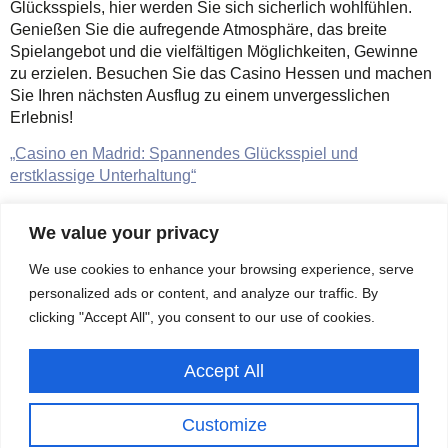
Glücksspiels, hier werden Sie sich sicherlich wohlfühlen.
Genießen Sie die aufregende Atmosphäre, das breite
Spielangebot und die vielfältigen Möglichkeiten, Gewinne
zu erzielen. Besuchen Sie das Casino Hessen und machen
Sie Ihren nächsten Ausflug zu einem unvergesslichen
Erlebnis!
„Casino en Madrid: Spannendes Glücksspiel und
erstklassige Unterhaltung“
We value your privacy
We use cookies to enhance your browsing experience, serve
personalized ads or content, and analyze our traffic. By
clicking "Accept All", you consent to our use of cookies.
KONTAKT:
zuhause.bayern, Egling 6, 82418 Murnau
Accept All
joerg.jovy@zuhause.bayern
+49 8841 6766616
Customize
+49 173 5438953