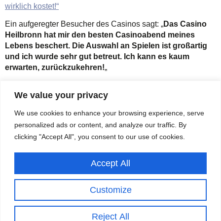
wirklich kostet!“
Ein aufgeregter Besucher des Casinos sagt: „
Das Casino
Heilbronn hat mir den besten Casinoabend meines
Lebens beschert. Die Auswahl an Spielen ist großartig
und ich wurde sehr gut betreut. Ich kann es kaum
erwarten, zurückzukehren!
„
We value your privacy
We use cookies to enhance your browsing experience, serve
personalized ads or content, and analyze our traffic. By
clicking "Accept All", you consent to our use of cookies.
KONTAKT:
zuhause.bayern, Egling 6, 82418 Murnau
Accept All
joerg.jovy@zuhause.bayern
+49 8841 6766616
Customize
+49 173 5438953
Reject All