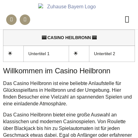
🎰 CASINO HEILBRONN 🎰
🌟
Untertitel 1
🌟
Untertitel 2
Willkommen im Casino Heilbronn
Das Casino Heilbronn ist eine beliebte Anlaufstelle für
Glücksspielfans in Heilbronn und der Umgebung. Hier
finden Besucher eine Vielzahl an spannenden Spielen und
eine einladende Atmosphäre.
Das Casino Heilbronn bietet eine große Auswahl an
klassischen und modernen Casinospielen. Von Roulette
über Blackjack bis hin zu Spielautomaten ist für jeden
Geschmack etwas dabei. Egal ob Anfänger oder erfahrener