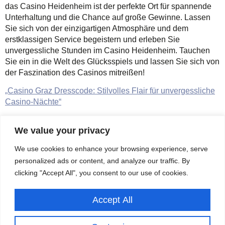
das Casino Heidenheim ist der perfekte Ort für spannende
Unterhaltung und die Chance auf große Gewinne. Lassen
Sie sich von der einzigartigen Atmosphäre und dem
erstklassigen Service begeistern und erleben Sie
unvergessliche Stunden im Casino Heidenheim. Tauchen
Sie ein in die Welt des Glücksspiels und lassen Sie sich von
der Faszination des Casinos mitreißen!
„Casino Graz Dresscode: Stilvolles Flair für unvergessliche
Casino-Nächte“
We value your privacy
We use cookies to enhance your browsing experience, serve
personalized ads or content, and analyze our traffic. By
clicking "Accept All", you consent to our use of cookies.
KONTAKT:
zuhause.bayern, Egling 6, 82418 Murnau
Accept All
joerg.jovy@zuhause.bayern
+49 8841 6766616