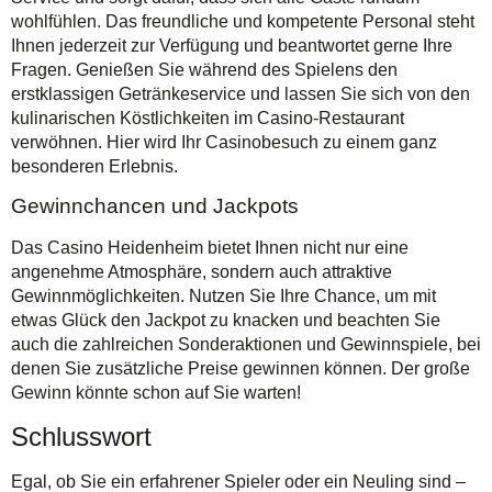
wohlfühlen. Das freundliche und kompetente Personal steht
Ihnen jederzeit zur Verfügung und beantwortet gerne Ihre
Fragen. Genießen Sie während des Spielens den
erstklassigen Getränkeservice und lassen Sie sich von den
kulinarischen Köstlichkeiten im Casino-Restaurant
verwöhnen. Hier wird Ihr Casinobesuch zu einem ganz
besonderen Erlebnis.
Gewinnchancen und Jackpots
Das Casino Heidenheim bietet Ihnen nicht nur eine
angenehme Atmosphäre, sondern auch attraktive
Gewinnmöglichkeiten. Nutzen Sie Ihre Chance, um mit
etwas Glück den Jackpot zu knacken und beachten Sie
auch die zahlreichen Sonderaktionen und Gewinnspiele, bei
denen Sie zusätzliche Preise gewinnen können. Der große
Gewinn könnte schon auf Sie warten!
Schlusswort
Egal, ob Sie ein erfahrener Spieler oder ein Neuling sind –