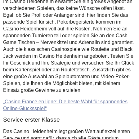
Im Casino Heidenheim erwartet Sie ein großes Angebot an
verschiedenen Spielen, das keine Wünsche offen lässt.
Egal, ob Sie Profi oder Anfänger sind, hier finden Sie das
passende Spiel für sich. Pokerbegeisterte kommen im
Casino Heidenheim voll auf ihre Kosten. Nehmen Sie an
spannenden Turnieren teil oder spielen Sie an den Cash
Game Tischen – Nervenkitzel und Adrenalin sind garantiert.
Auch die klassischen Casinospiele wie Roulette und Black
Jack werden im Casino Heidenheim angeboten. Testen Sie
Ihr Geschick und Ihre Strategie und versuchen Sie Ihr Glück
beim Kartenspiel oder am Roulettetisch. Zusätzlich gibt es
eine große Auswahl an Spielautomaten und Video-Poker-
Spielen, die Ihnen die Möglichkeit bieten, mit kleinem
Einsatz große Gewinne zu erzielen.
„Casino France en ligne: Die beste Wahl für spannendes
Online-Glücksspiel“
Service erster Klasse
Das Casino Heidenheim legt großen Wert auf exzellenten
Service und sorgt dafür, dass sich alle Gäste rundum