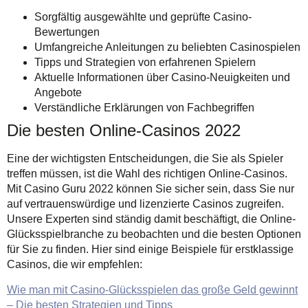
Sorgfältig ausgewählte und geprüfte Casino-
Bewertungen
Umfangreiche Anleitungen zu beliebten Casinospielen
Tipps und Strategien von erfahrenen Spielern
Aktuelle Informationen über Casino-Neuigkeiten und
Angebote
Verständliche Erklärungen von Fachbegriffen
Die besten Online-Casinos 2022
Eine der wichtigsten Entscheidungen, die Sie als Spieler
treffen müssen, ist die Wahl des richtigen Online-Casinos.
Mit Casino Guru 2022 können Sie sicher sein, dass Sie nur
auf vertrauenswürdige und lizenzierte Casinos zugreifen.
Unsere Experten sind ständig damit beschäftigt, die Online-
Glücksspielbranche zu beobachten und die besten Optionen
für Sie zu finden. Hier sind einige Beispiele für erstklassige
Casinos, die wir empfehlen:
Wie man mit Casino-Glücksspielen das große Geld gewinnt
– Die besten Strategien und Tipps