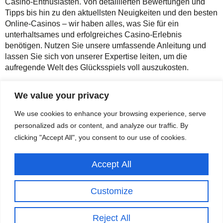
Casino-Enthusiasten. Von detaillierten Bewertungen und
Tipps bis hin zu den aktuellsten Neuigkeiten und den besten
Online-Casinos – wir haben alles, was Sie für ein
unterhaltsames und erfolgreiches Casino-Erlebnis
benötigen. Nutzen Sie unsere umfassende Anleitung und
lassen Sie sich von unserer Expertise leiten, um die
aufregende Welt des Glücksspiels voll auszukosten.
We value your privacy
We use cookies to enhance your browsing experience, serve
personalized ads or content, and analyze our traffic. By
clicking "Accept All", you consent to our use of cookies.
KONTAKT:
zuhause.bayern, Egling 6, 82418 Murnau
Accept All
joerg.jovy@zuhause.bayern
+49 8841 6766616
Customize
+49 173 5438953
Reject All