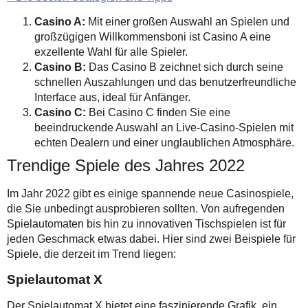
Casino A:
Mit einer großen Auswahl an Spielen und
großzügigen Willkommensboni ist Casino A eine
exzellente Wahl für alle Spieler.
Casino B:
Das Casino B zeichnet sich durch seine
schnellen Auszahlungen und das benutzerfreundliche
Interface aus, ideal für Anfänger.
Casino C:
Bei Casino C finden Sie eine
beeindruckende Auswahl an Live-Casino-Spielen mit
echten Dealern und einer unglaublichen Atmosphäre.
Trendige Spiele des Jahres 2022
Im Jahr 2022 gibt es einige spannende neue Casinospiele,
die Sie unbedingt ausprobieren sollten. Von aufregenden
Spielautomaten bis hin zu innovativen Tischspielen ist für
jeden Geschmack etwas dabei. Hier sind zwei Beispiele für
Spiele, die derzeit im Trend liegen:
Spielautomat X
Der Spielautomat X bietet eine faszinierende Grafik, ein