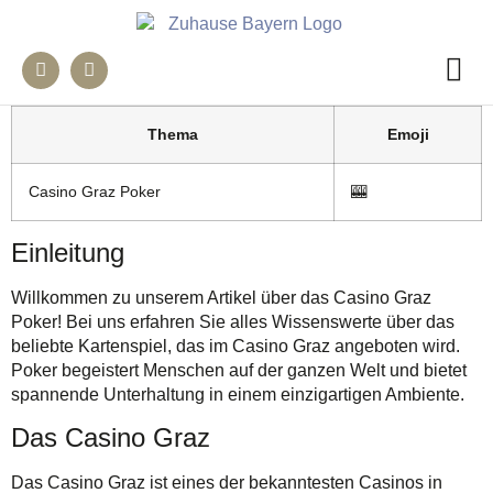
Thema
Emoji
Casino Graz Poker
🎰
Einleitung
Willkommen zu unserem Artikel über das Casino Graz
Poker! Bei uns erfahren Sie alles Wissenswerte über das
beliebte Kartenspiel, das im Casino Graz angeboten wird.
Poker begeistert Menschen auf der ganzen Welt und bietet
spannende Unterhaltung in einem einzigartigen Ambiente.
Das Casino Graz
Das Casino Graz ist eines der bekanntesten Casinos in