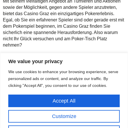
Mit seinem vielfältigen Angebot an Turnieren und Aktionen
sowie der Möglichkeit, gegen andere Spieler anzutreten,
bietet das Casino Graz ein einzigartiges Pokererlebnis.
Egal, ob Sie ein erfahrener Spieler sind oder gerade erst mit
dem Pokerspiel beginnen, im Casino Graz finden Sie
sicherlich eine spannende Herausforderung. Also warum
nicht Ihr Glück versuchen und am Poker-Tisch Platz
nehmen?
We value your privacy
We use cookies to enhance your browsing experience, serve
personalized ads or content, and analyze our traffic. By
clicking "Accept All", you consent to our use of cookies.
KONTAKT:
zuhause.bayern, Egling 6, 82418 Murnau
Accept All
joerg.jovy@zuhause.bayern
+49 8841 6766616
Customize
+49 173 5438953