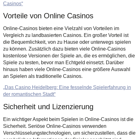
Casinos“
Vorteile von Online Casinos
Online-Casinos bieten eine Vielzahl von Vorteilen im
Vergleich zu landbasierten Casinos. Ein großer Vorteil ist
die Bequemlichkeit, von zu Hause oder unterwegs spielen
zu können. Zusätzlich dazu bieten viele Online-Casinos
kostenlose Versionen der Spiele an, die es ermöglichen, die
Spiele zu testen, bevor man Echtgeld einsetzt. Darüber
hinaus haben viele Online-Casinos eine größere Auswahl
an Spielen als traditionelle Casinos.
„Das Casino Heidelberg: Eine fesselnde Spielerfahrung in
der romantischen Stadt“
Sicherheit und Lizenzierung
Ein wichtiger Aspekt beim Spielen in Online-Casinos ist die
Sicherheit. Seriöse Online-Casinos verwenden
Verschlüsselungstechnologien, um sicherzustellen, dass die