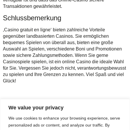
Transaktionen gewährleistet.
Schlussbemerkung
‚Casino gratuit en ligne‘ bieten zahlreiche Vorteile
gegenüber landbasierten Casinos. Sie ermöglichen
bequemes Spielen von überall aus, bieten eine große
Auswahl an Spielen, verschiedene Boni und Promotionen
sowie sichere Zahlungsmethoden. Wenn Sie gerne
Casinospiele spielen, ist ein online Casino die ideale Wahl
für Sie. Vergessen Sie jedoch nicht, verantwortungsbewusst
zu spielen und Ihre Grenzen zu kennen. Viel Spaß und viel
Glück!
We value your privacy
We use cookies to enhance your browsing experience, serve
personalized ads or content, and analyze our traffic. By