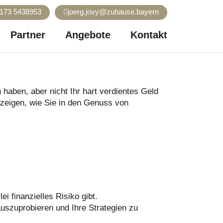
 173 5438953
joerg.jovy@zuhause.bayern
Partner
Angebote
Kontakt
aben, aber nicht Ihr hart verdientes Geld
 zeigen, wie Sie in den Genuss von
 finanzielles Risiko gibt.
auszuprobieren und Ihre Strategien zu