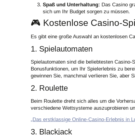
Spaß und Unterhaltung:
Das Casino gra
sich um Ihr Budget sorgen zu müssen.
🎮 Kostenlose Casino-Spi
Es gibt eine große Auswahl an kostenlosen Casi
1. Spielautomaten
Spielautomaten sind die beliebtesten Casino-S
Bonusfunktionen, um Ihr Spielerlebnis zu bere
gewinnen Sie, manchmal verlieren Sie, aber Si
2. Roulette
Beim Roulette dreht sich alles um die Vorhers
verschiedene Wettsysteme auszuprobieren und 
„Das erstklassige Online-Casino-Erlebnis in 
3. Blackjack