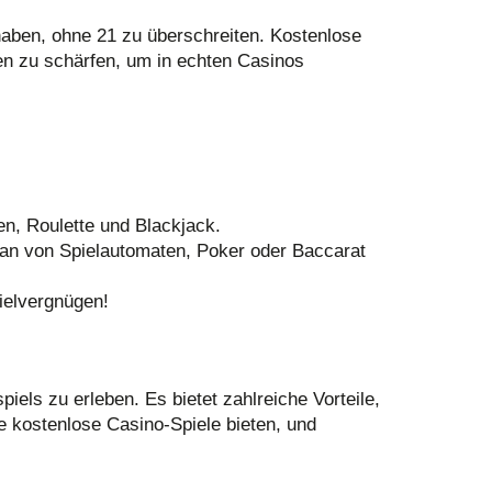
 haben, ohne 21 zu überschreiten. Kostenlose
ten zu schärfen, um in echten Casinos
en, Roulette und Blackjack.
 Fan von Spielautomaten, Poker oder Baccarat
ielvergnügen!
iels zu erleben. Es bietet zahlreiche Vorteile,
e kostenlose Casino-Spiele bieten, und