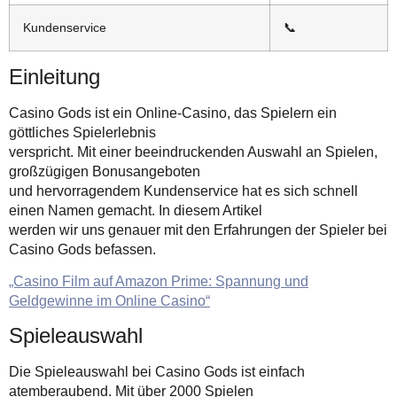
Kundenservice
📞
Einleitung
Casino Gods ist ein Online-Casino, das Spielern ein
göttliches Spielerlebnis
verspricht. Mit einer beeindruckenden Auswahl an Spielen,
großzügigen Bonusangeboten
und hervorragendem Kundenservice hat es sich schnell
einen Namen gemacht. In diesem Artikel
werden wir uns genauer mit den Erfahrungen der Spieler bei
Casino Gods befassen.
„Casino Film auf Amazon Prime: Spannung und
Geldgewinne im Online Casino“
Spieleauswahl
Die Spieleauswahl bei Casino Gods ist einfach
atemberaubend. Mit über 2000 Spielen