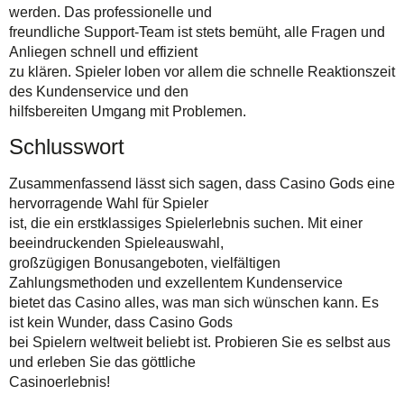
werden. Das professionelle und
freundliche Support-Team ist stets bemüht, alle Fragen und
Anliegen schnell und effizient
zu klären. Spieler loben vor allem die schnelle Reaktionszeit
des Kundenservice und den
hilfsbereiten Umgang mit Problemen.
Schlusswort
Zusammenfassend lässt sich sagen, dass Casino Gods eine
hervorragende Wahl für Spieler
ist, die ein erstklassiges Spielerlebnis suchen. Mit einer
beeindruckenden Spieleauswahl,
großzügigen Bonusangeboten, vielfältigen
Zahlungsmethoden und exzellentem Kundenservice
bietet das Casino alles, was man sich wünschen kann. Es
ist kein Wunder, dass Casino Gods
bei Spielern weltweit beliebt ist. Probieren Sie es selbst aus
und erleben Sie das göttliche
Casinoerlebnis!