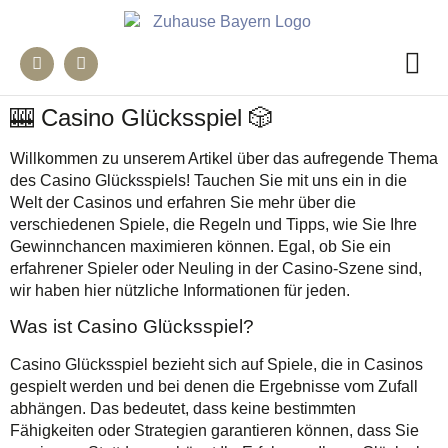
🎰 Casino Glücksspiel 🎲
Willkommen zu unserem Artikel über das aufregende Thema
des Casino Glücksspiels! Tauchen Sie mit uns ein in die
Welt der Casinos und erfahren Sie mehr über die
verschiedenen Spiele, die Regeln und Tipps, wie Sie Ihre
Gewinnchancen maximieren können. Egal, ob Sie ein
erfahrener Spieler oder Neuling in der Casino-Szene sind,
wir haben hier nützliche Informationen für jeden.
Was ist Casino Glücksspiel?
Casino Glücksspiel bezieht sich auf Spiele, die in Casinos
gespielt werden und bei denen die Ergebnisse vom Zufall
abhängen. Das bedeutet, dass keine bestimmten
Fähigkeiten oder Strategien garantieren können, dass Sie