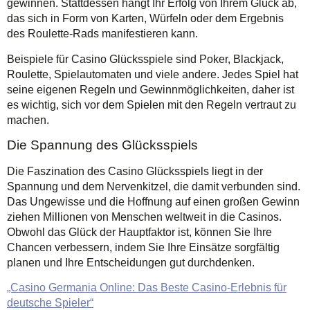
gewinnen. Stattdessen hängt Ihr Erfolg von Ihrem Glück ab,
das sich in Form von Karten, Würfeln oder dem Ergebnis
des Roulette-Rads manifestieren kann.
Beispiele für Casino Glücksspiele sind Poker, Blackjack,
Roulette, Spielautomaten und viele andere. Jedes Spiel hat
seine eigenen Regeln und Gewinnmöglichkeiten, daher ist
es wichtig, sich vor dem Spielen mit den Regeln vertraut zu
machen.
Die Spannung des Glücksspiels
Die Faszination des Casino Glücksspiels liegt in der
Spannung und dem Nervenkitzel, die damit verbunden sind.
Das Ungewisse und die Hoffnung auf einen großen Gewinn
ziehen Millionen von Menschen weltweit in die Casinos.
Obwohl das Glück der Hauptfaktor ist, können Sie Ihre
Chancen verbessern, indem Sie Ihre Einsätze sorgfältig
planen und Ihre Entscheidungen gut durchdenken.
„Casino Germania Online: Das Beste Casino-Erlebnis für
deutsche Spieler“