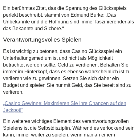
Ein berühmtes Zitat, das die Spannung des Glücksspiels
perfekt beschreibt, stammt von Edmund Burke: „Das
Unbekannte und die Hoffnung sind immer faszinierender als
das Bekannte und Sichere.“
Verantwortungsvolles Spielen
Es ist wichtig zu betonen, dass Casino Glücksspiel ein
Unterhaltungsmedium ist und nicht als Möglichkeit
betrachtet werden sollte, Geld zu verdienen. Behalten Sie
immer im Hinterkopf, dass es ebenso wahrscheinlich ist zu
verlieren wie zu gewinnen. Setzen Sie sich daher ein
Budget und spielen Sie nur mit Geld, das Sie bereit sind zu
verlieren.
„Casino Gewinne: Maximieren Sie Ihre Chancen auf den
Jackpot!“
Ein weiteres wichtiges Element des verantwortungsvollen
Spielens ist die Selbstdisziplin. Während es verlockend sein
kann, immer weiter zu spielen, wenn man an einem