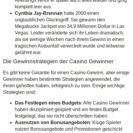
Allerdings verlor er später auch alles wieder und ging
komplett leer aus.
Cynthia Jay-Brennan
hatte 2000 einen
unglaublichen Glücksgriff. Sie gewann den
Megabucks Jackpot von 34,9 Millionen Dollar in Las
Vegas. Leider veränderte sich ihr Leben dramatisch,
als sie wenige Wochen nach ihrem Gewinn in einen
tragischen Autounfall verwickelt wurde und teilweise
gelähmt war.
Die Gewinnstrategien der Casino Gewinner
Es gibt keine Garantie für einen Casino-Gewinn, aber einige
Gewinner haben bestimmte Strategien angewendet, die
ihnen geholfen haben, erfolgreich zu sein. Einige wichtige
Strategien sind:
Das Festlegen eines Budgets
: Alle Casino Gewinner
haben diszipliniert gespielt und ein festes Budget
festgelegt, das sie nicht überschritten haben.
Ausnutzen von Bonusangeboten
: Kluge Spieler
nutzen Bonusangebote und Promotionen geschickt