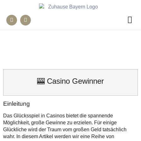
🎰 Casino Gewinner
Einleitung
Das Glücksspiel in Casinos bietet die spannende
Möglichkeit, große Gewinne zu erzielen. Für einige
Glückliche wird der Traum vom großen Geld tatsächlich
wahr. In diesem Artikel werden wir eine Reihe von