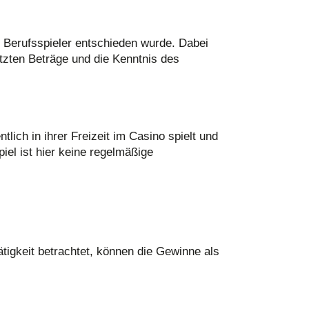
s Berufsspieler entschieden wurde. Dabei
etzten Beträge und die Kenntnis des
ich in ihrer Freizeit im Casino spielt und
iel ist hier keine regelmäßige
tigkeit betrachtet, können die Gewinne als