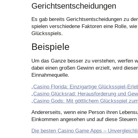
Gerichtsentscheidungen
Es gab bereits Gerichtsentscheidungen zu dem 
spielen verschiedene Faktoren eine Rolle, wie
Glücksspiels.
Beispiele
Um das Ganze besser zu verstehen, werfen wir 
dabei einen großen Gewinn erzielt, wird diese
Einnahmequelle.
„Casino Florida: Einzigartige Glücksspiel-Erl
„Casino Glücksrad: Herausforderung und Gew
„Casino Gods: Mit göttlichem Glücksspiel zu
Andererseits, wenn eine Person ihren Lebensun
Einkommen angesehen und auf diese Steuern
Die besten Casino Game Apps – Unvergleichli