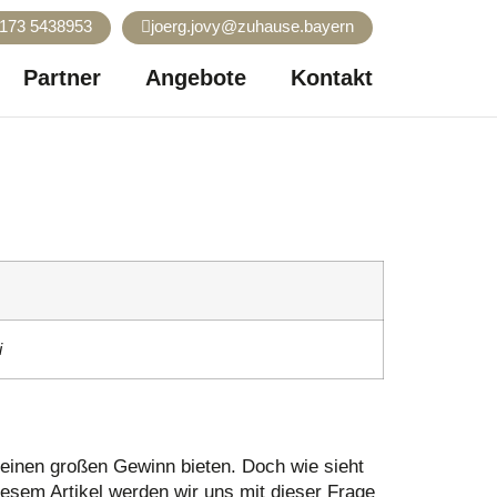
 173 5438953
joerg.jovy@zuhause.bayern
Partner
Angebote
Kontakt
i
einen großen Gewinn bieten. Doch wie sieht
esem Artikel werden wir uns mit dieser Frage