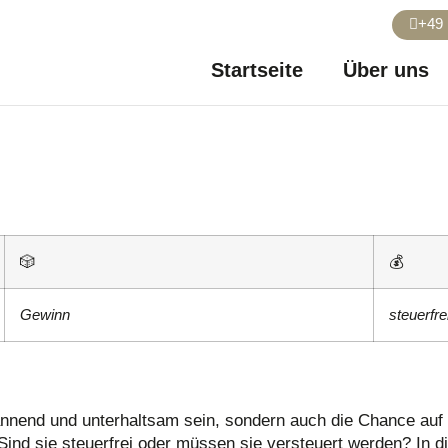
+49
Startseite
Über uns
🎲
💰
Gewinn
steuerfre
nnend und unterhaltsam sein, sondern auch die Chance auf 
ind sie steuerfrei oder müssen sie versteuert werden? In di