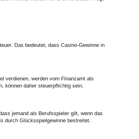
teuer. Das bedeutet, dass Casino-Gewinne in
iel verdienen, werden vom Finanzamt als
, können daher steuerpflichtig sein.
 dass jemand als Berufsspieler gilt, wenn das
s durch Glücksspielgewinne bestreitet.