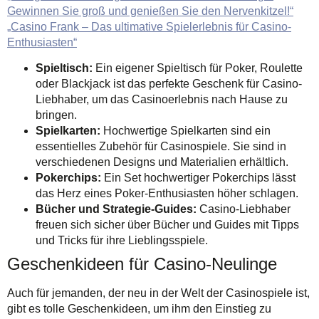
Gewinnen Sie groß und genießen Sie den Nervenkitzel!“
„Casino Frank – Das ultimative Spielerlebnis für Casino-
Enthusiasten“
Spieltisch:
Ein eigener Spieltisch für Poker, Roulette
oder Blackjack ist das perfekte Geschenk für Casino-
Liebhaber, um das Casinoerlebnis nach Hause zu
bringen.
Spielkarten:
Hochwertige Spielkarten sind ein
essentielles Zubehör für Casinospiele. Sie sind in
verschiedenen Designs und Materialien erhältlich.
Pokerchips:
Ein Set hochwertiger Pokerchips lässt
das Herz eines Poker-Enthusiasten höher schlagen.
Bücher und Strategie-Guides:
Casino-Liebhaber
freuen sich sicher über Bücher und Guides mit Tipps
und Tricks für ihre Lieblingsspiele.
Geschenkideen für Casino-Neulinge
Auch für jemanden, der neu in der Welt der Casinospiele ist,
gibt es tolle Geschenkideen, um ihm den Einstieg zu