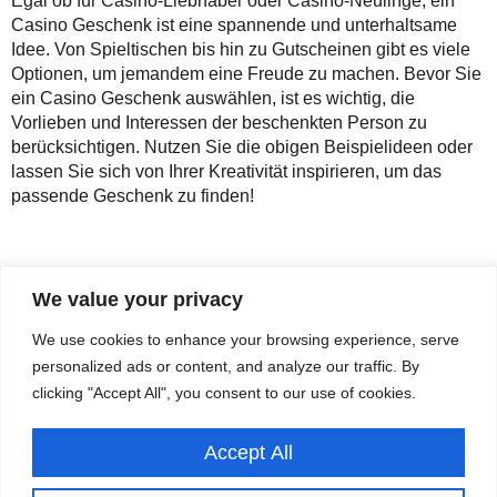
Egal ob für Casino-Liebhaber oder Casino-Neulinge, ein
Casino Geschenk ist eine spannende und unterhaltsame
Idee. Von Spieltischen bis hin zu Gutscheinen gibt es viele
Optionen, um jemandem eine Freude zu machen. Bevor Sie
ein Casino Geschenk auswählen, ist es wichtig, die
Vorlieben und Interessen der beschenkten Person zu
berücksichtigen. Nutzen Sie die obigen Beispielideen oder
lassen Sie sich von Ihrer Kreativität inspirieren, um das
passende Geschenk zu finden!
We value your privacy
We use cookies to enhance your browsing experience, serve
personalized ads or content, and analyze our traffic. By
clicking "Accept All", you consent to our use of cookies.
KONTAKT:
zuhause.bayern, Egling 6, 82418 Murnau
Accept All
joerg.jovy@zuhause.bayern
+49 8841 6766616