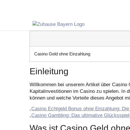
Casino Geld ohne Einzahlung
Einleitung
Willkommen bei unserem Artikel über Casino G
Kapitalinvestitionen im Casino zu spielen. In 
können und welche Vorteile dieses Angebot mit
„Casino Echtgeld Bonus ohne Einzahlung: Die 
„Casino Gambling: Das ultimative Glücksspiel
Was ist Casino Geld ohn