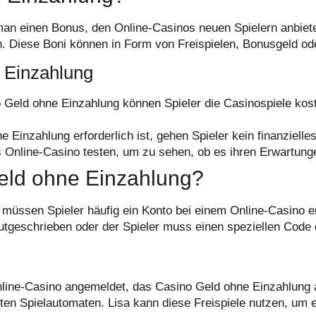
n einen Bonus, den Online-Casinos neuen Spielern anbieten,
. Diese Boni können in Form von Freispielen, Bonusgeld od
e Einzahlung
Geld ohne Einzahlung können Spieler die Casinospiele kost
 Einzahlung erforderlich ist, gehen Spieler kein finanzielles
Online-Casino testen, um zu sehen, ob es ihren Erwartungen
Geld ohne Einzahlung?
müssen Spieler häufig ein Konto bei einem Online-Casino er
tgeschrieben oder der Spieler muss einen speziellen Code 
nline-Casino angemeldet, das Casino Geld ohne Einzahlung a
lten Spielautomaten. Lisa kann diese Freispiele nutzen, um