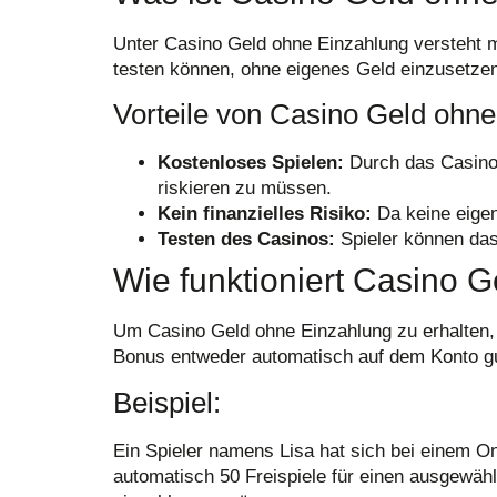
Unter Casino Geld ohne Einzahlung versteht ma
testen können, ohne eigenes Geld einzusetzen
Vorteile von Casino Geld ohn
Kostenloses Spielen:
Durch das Casino 
riskieren zu müssen.
Kein finanzielles Risiko:
Da keine eigene
Testen des Casinos:
Spieler können das 
Wie funktioniert Casino 
Um Casino Geld ohne Einzahlung zu erhalten, 
Bonus entweder automatisch auf dem Konto gu
Beispiel:
Ein Spieler namens Lisa hat sich bei einem O
automatisch 50 Freispiele für einen ausgewäh