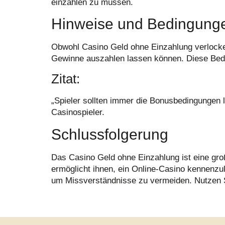
einzahlen zu müssen.
Hinweise und Bedingung
Obwohl Casino Geld ohne Einzahlung verlockend
Gewinne auszahlen lassen können. Diese Bedi
Zitat:
„Spieler sollten immer die Bonusbedingungen l
Casinospieler.
Schlussfolgerung
Das Casino Geld ohne Einzahlung ist eine groß
ermöglicht ihnen, ein Online-Casino kennenzu
um Missverständnisse zu vermeiden. Nutzen Si