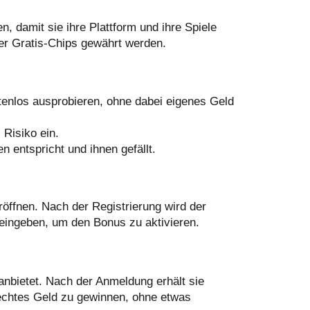
 damit sie ihre Plattform und ihre Spiele
er Gratis-Chips gewährt werden.
enlos ausprobieren, ohne dabei eigenes Geld
 Risiko ein.
 entspricht und ihnen gefällt.
öffnen. Nach der Registrierung wird der
eingeben, um den Bonus zu aktivieren.
nbietet. Nach der Anmeldung erhält sie
 echtes Geld zu gewinnen, ohne etwas