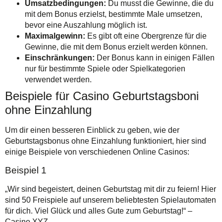
Umsatzbedingungen:
Du musst die Gewinne, die du
mit dem Bonus erzielst, bestimmte Male umsetzen,
bevor eine Auszahlung möglich ist.
Maximalgewinn:
Es gibt oft eine Obergrenze für die
Gewinne, die mit dem Bonus erzielt werden können.
Einschränkungen:
Der Bonus kann in einigen Fällen
nur für bestimmte Spiele oder Spielkategorien
verwendet werden.
Beispiele für Casino Geburtstagsboni
ohne Einzahlung
Um dir einen besseren Einblick zu geben, wie der
Geburtstagsbonus ohne Einzahlung funktioniert, hier sind
einige Beispiele von verschiedenen Online Casinos:
Beispiel 1
„Wir sind begeistert, deinen Geburtstag mit dir zu feiern! Hier
sind 50 Freispiele auf unserem beliebtesten Spielautomaten
für dich. Viel Glück und alles Gute zum Geburtstag!“ –
Casino XYZ