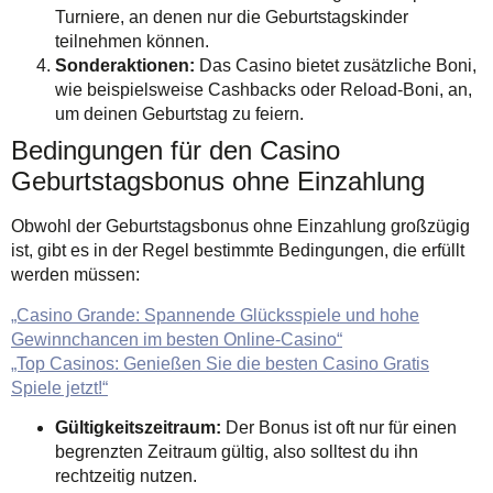
Turniere, an denen nur die Geburtstagskinder
teilnehmen können.
Sonderaktionen:
Das Casino bietet zusätzliche Boni,
wie beispielsweise Cashbacks oder Reload-Boni, an,
um deinen Geburtstag zu feiern.
Bedingungen für den Casino
Geburtstagsbonus ohne Einzahlung
Obwohl der Geburtstagsbonus ohne Einzahlung großzügig
ist, gibt es in der Regel bestimmte Bedingungen, die erfüllt
werden müssen:
„Casino Grande: Spannende Glücksspiele und hohe
Gewinnchancen im besten Online-Casino“
„Top Casinos: Genießen Sie die besten Casino Gratis
Spiele jetzt!“
Gültigkeitszeitraum:
Der Bonus ist oft nur für einen
begrenzten Zeitraum gültig, also solltest du ihn
rechtzeitig nutzen.