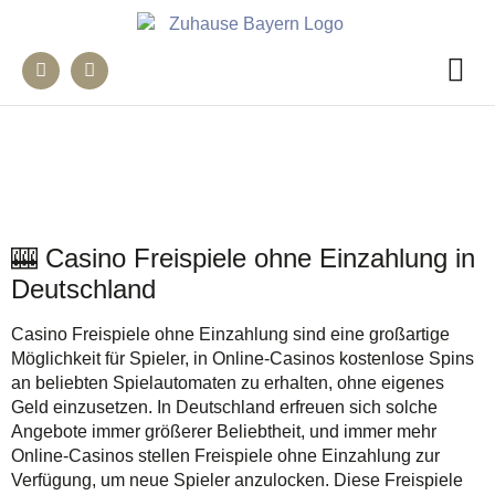
🎰 Casino Freispiele ohne Einzahlung in
Deutschland
Casino Freispiele ohne Einzahlung sind eine großartige
Möglichkeit für Spieler, in Online-Casinos kostenlose Spins
an beliebten Spielautomaten zu erhalten, ohne eigenes
Geld einzusetzen. In Deutschland erfreuen sich solche
Angebote immer größerer Beliebtheit, und immer mehr
Online-Casinos stellen Freispiele ohne Einzahlung zur
Verfügung, um neue Spieler anzulocken. Diese Freispiele