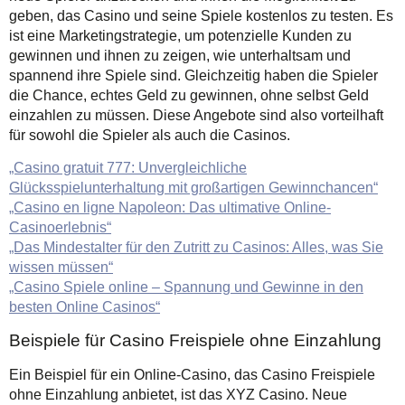
geben, das Casino und seine Spiele kostenlos zu testen. Es
ist eine Marketingstrategie, um potenzielle Kunden zu
gewinnen und ihnen zu zeigen, wie unterhaltsam und
spannend ihre Spiele sind. Gleichzeitig haben die Spieler
die Chance, echtes Geld zu gewinnen, ohne selbst Geld
einzahlen zu müssen. Diese Angebote sind also vorteilhaft
für sowohl die Spieler als auch die Casinos.
„Casino gratuit 777: Unvergleichliche
Glücksspielunterhaltung mit großartigen Gewinnchancen“
„Casino en ligne Napoleon: Das ultimative Online-
Casinoerlebnis“
„Das Mindestalter für den Zutritt zu Casinos: Alles, was Sie
wissen müssen“
„Casino Spiele online – Spannung und Gewinne in den
besten Online Casinos“
Beispiele für Casino Freispiele ohne Einzahlung
Ein Beispiel für ein Online-Casino, das Casino Freispiele
ohne Einzahlung anbietet, ist das XYZ Casino. Neue