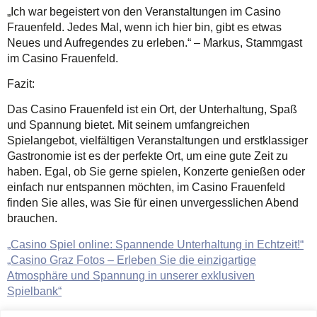
„Ich war begeistert von den Veranstaltungen im Casino
Frauenfeld. Jedes Mal, wenn ich hier bin, gibt es etwas
Neues und Aufregendes zu erleben.“ – Markus, Stammgast
im Casino Frauenfeld.
Fazit:
Das Casino Frauenfeld ist ein Ort, der Unterhaltung, Spaß
und Spannung bietet. Mit seinem umfangreichen
Spielangebot, vielfältigen Veranstaltungen und erstklassiger
Gastronomie ist es der perfekte Ort, um eine gute Zeit zu
haben. Egal, ob Sie gerne spielen, Konzerte genießen oder
einfach nur entspannen möchten, im Casino Frauenfeld
finden Sie alles, was Sie für einen unvergesslichen Abend
brauchen.
„Casino Spiel online: Spannende Unterhaltung in Echtzeit!“
„Casino Graz Fotos – Erleben Sie die einzigartige
Atmosphäre und Spannung in unserer exklusiven
Spielbank“