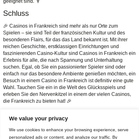
geeignet sind. 🍷
Schluss
🎉 Casinos in Frankreich sind mehr als nur Orte zum
Spielen – sie sind Teil der französischen Kultur und des
besonderen Flairs, für das das Land bekannt ist. Mit ihrer
reichen Geschichte, erstklassigen Einrichtungen und
faszinierenden Casino-Kultur sind Casinos in Frankreich ein
Erlebnis für alle, die nach Spannung und Unterhaltung
suchen. Egal, ob Sie ein passionierter Spieler sind oder
einfach nur das besondere Ambiente genießen möchten, ein
Besuch in einem Casino in Frankreich ist definitiv eine gute
Wahl. Tauchen Sie ein in die Welt des Glücksspiels und
erleben Sie den Nervenkitzel in einem der vielen Casinos,
die Frankreich zu bieten hat! 🎉
We value your privacy
We use cookies to enhance your browsing experience, serve
personalized ads or content, and analyze our traffic. By