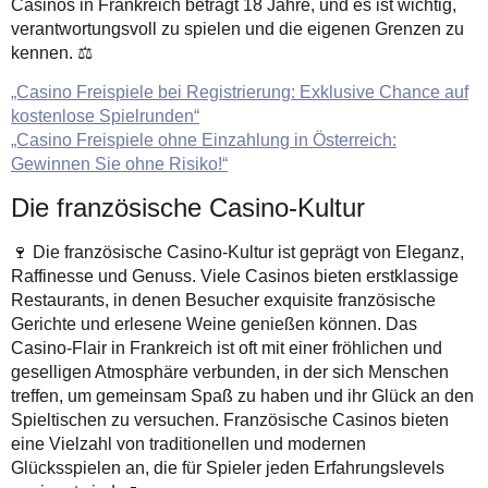
Casinos in Frankreich beträgt 18 Jahre, und es ist wichtig,
verantwortungsvoll zu spielen und die eigenen Grenzen zu
kennen. ⚖️
„Casino Freispiele bei Registrierung: Exklusive Chance auf
kostenlose Spielrunden“
„Casino Freispiele ohne Einzahlung in Österreich:
Gewinnen Sie ohne Risiko!“
Die französische Casino-Kultur
🍷 Die französische Casino-Kultur ist geprägt von Eleganz,
Raffinesse und Genuss. Viele Casinos bieten erstklassige
Restaurants, in denen Besucher exquisite französische
Gerichte und erlesene Weine genießen können. Das
Casino-Flair in Frankreich ist oft mit einer fröhlichen und
geselligen Atmosphäre verbunden, in der sich Menschen
treffen, um gemeinsam Spaß zu haben und ihr Glück an den
Spieltischen zu versuchen. Französische Casinos bieten
eine Vielzahl von traditionellen und modernen
Glücksspielen an, die für Spieler jeden Erfahrungslevels