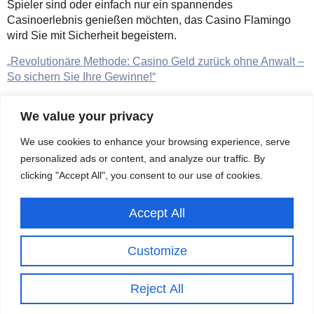
Spieler sind oder einfach nur ein spannendes
Casinoerlebnis genießen möchten, das Casino Flamingo
wird Sie mit Sicherheit begeistern.
„Revolutionäre Methode: Casino Geld zurück ohne Anwalt –
So sichern Sie Ihre Gewinne!“
We value your privacy
We use cookies to enhance your browsing experience, serve
personalized ads or content, and analyze our traffic. By
clicking "Accept All", you consent to our use of cookies.
KONTAKT:
zuhause.bayern, Egling 6, 82418 Murnau
Accept All
joerg.jovy@zuhause.bayern
+49 8841 6766616
Customize
+49 173 5438953
Reject All
Impressum
Datenschutz