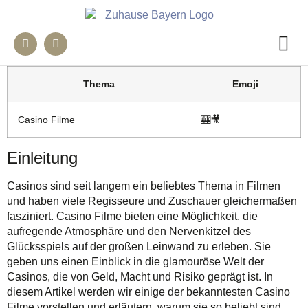
Thema
Emoji
Casino Filme
🎰🎥
Einleitung
Casinos sind seit langem ein beliebtes Thema in Filmen
und haben viele Regisseure und Zuschauer gleichermaßen
fasziniert. Casino Filme bieten eine Möglichkeit, die
aufregende Atmosphäre und den Nervenkitzel des
Glücksspiels auf der großen Leinwand zu erleben. Sie
geben uns einen Einblick in die glamouröse Welt der
Casinos, die von Geld, Macht und Risiko geprägt ist. In
diesem Artikel werden wir einige der bekanntesten Casino
Filme vorstellen und erläutern, warum sie so beliebt sind.