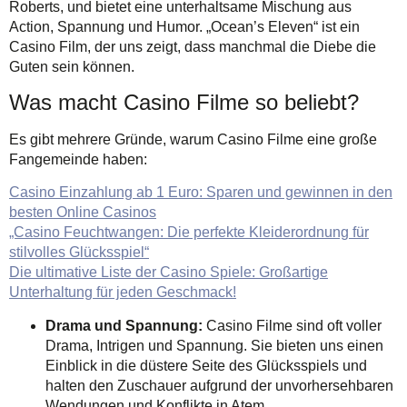
Roberts, und bietet eine unterhaltsame Mischung aus
Action, Spannung und Humor. „Ocean’s Eleven“ ist ein
Casino Film, der uns zeigt, dass manchmal die Diebe die
Guten sein können.
Was macht Casino Filme so beliebt?
Es gibt mehrere Gründe, warum Casino Filme eine große
Fangemeinde haben:
Casino Einzahlung ab 1 Euro: Sparen und gewinnen in den
besten Online Casinos
„Casino Feuchtwangen: Die perfekte Kleiderordnung für
stilvolles Glücksspiel“
Die ultimative Liste der Casino Spiele: Großartige
Unterhaltung für jeden Geschmack!
Drama und Spannung:
Casino Filme sind oft voller
Drama, Intrigen und Spannung. Sie bieten uns einen
Einblick in die düstere Seite des Glücksspiels und
halten den Zuschauer aufgrund der unvorhersehbaren
Wendungen und Konflikte in Atem.