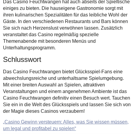
Das Casino Feuchtwangen hat auch abseits der Spieltische
einiges zu bieten. Die hauseigene Gastronomie sorgt mit
ihren kulinarischen Spezialitäten für das leibliche Wohl der
Gäste. In den verschiedenen Restaurants und Bars können
Sie sich nach Herzenslust verwöhnen lassen. Zusätzlich
veranstaltet das Casino regelmäßig spezielle
Themenabende mit besonderen Menüs und
Unterhaltungsprogramm.
Schlusswort
Das Casino Feuchtwangen bietet Glücksspiel-Fans eine
abwechslungsreiche und unterhaltsame Spielumgebung.
Mit einer breiten Auswahl an Spielen, attraktiven
Veranstaltungen und einem angenehmen Ambiente ist das
Casino Feuchtwangen definitiv einen Besuch wert. Tauchen
Sie ein in die Welt des Glücksspiels und lassen Sie sich von
der Magie dieses Casinos verzaubern!
„Casino Gewinn versteuern: Alles, was Sie wissen müssen,
um legal und profitabel zu spielen“