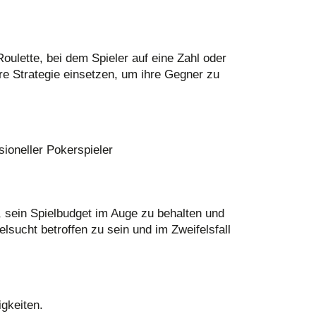
Roulette, bei dem Spieler auf eine Zahl oder
hre Strategie einsetzen, um ihre Gegner zu
ioneller Pokerspieler
, sein Spielbudget im Auge zu behalten und
elsucht betroffen zu sein und im Zweifelsfall
igkeiten.