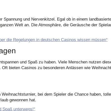
ler Spannung und Nervenkitzel. Egal ob in einem landbasierte
ganzen Welt an. Die Atmosphäre, die Geräusche der Spielau
 über die Regelungen in deutschen Casinos wissen müssen“
tagen
u entspannen und Spaß zu haben. Viele Menschen nutzen dies
. Oft bieten Casinos zu besonderen Anlässen wie Weihnacht
 Weihnachtsturnier, bei dem Spieler die Chance haben, toll
rlaub gewonnen hat.
d Spaß unterwegs!“