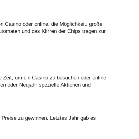
n Casino oder online, die Möglichkeit, große
tomaten und das Klirren der Chips tragen zur
e Zeit, um ein Casino zu besuchen oder online
en oder Neujahr spezielle Aktionen und
e Preise zu gewinnen. Letztes Jahr gab es