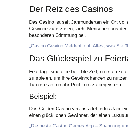
Der Reiz des Casinos
Das Casino ist seit Jahrhunderten ein Ort vol
Gewinne zu erzielen, zieht Menschen aus der 
besonderen Stimmung bei.
„Casino Gewinn Meldepflicht: Alles, was Sie
Das Glücksspiel zu Feier
Feiertage sind eine beliebte Zeit, um sich z
zu spielen, um ihre Gewinnchancen zu nutzen
Turniere an, um ihr Publikum zu begeistern.
Beispiel:
Das Golden Casino veranstaltet jedes Jahr ein
einen glücklichen Gewinner, der einen Luxusu
„Die beste Casino Games App – Spannung un