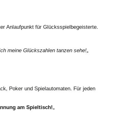
er Anlaufpunkt für Glücksspielbegeisterte.
 ich meine Glückszahlen tanzen sehe!
„
ack, Poker und Spielautomaten. Für jeden
nnung am Spieltisch!
„