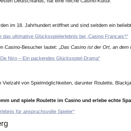
ten Deutschlands, hat eine reiche Casino-Kultur.
n im 18. Jahrhundert eröffnet und sind seitdem ein beliebt
 das ultimative Glücksspielerlebnis bei ‚Casino Francais‘!“
n Casino-Besucher lautet: „
Das Casino ist der Ort, an dem
rt De Niro – Ein packendes Glücksspiel-Drama“
Vielzahl von Spielmöglichkeiten, darunter Roulette, Blackj
mm und spiele Roulette im Casino und erlebe echte Spa
lebnis für anspruchsvolle Spieler“
erg