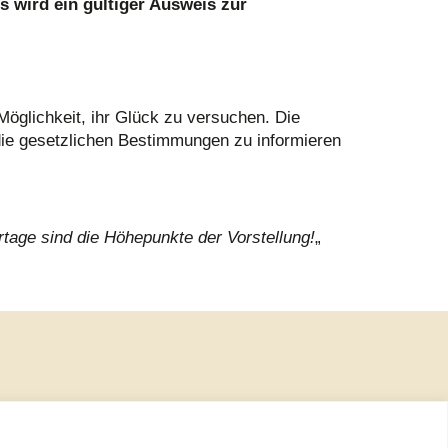
s wird ein gültiger Ausweis zur
öglichkeit, ihr Glück zu versuchen. Die
 die gesetzlichen Bestimmungen zu informieren
ertage sind die Höhepunkte der Vorstellung!
„
1 6766616
+49 173 5438953