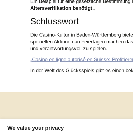
Ein Beispiel für eine gesetzliche Bestimmung l
Altersverifikation benötigt.
„
Schlusswort
Die Casino-Kultur in Baden-Württemberg biete
speziellen Aktionen an Feiertagen machen das 
und verantwortungsvoll zu spielen.
„Casino en ligne autorisé en Suisse: Profitie
In der Welt des Glücksspiels gibt es einen be
zuhause.bayern, Egling 6, 
We value your privacy