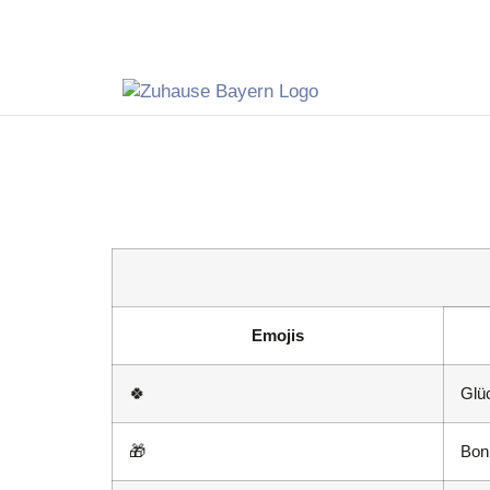
Emojis
🍀
Glü
🎁
Bon