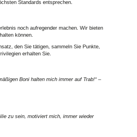
höchsten Standards entsprechen.
lerlebnis noch aufregender machen. Wir bieten
halten können.
satz, den Sie tätigen, sammeln Sie Punkte,
ivilegien erhalten Sie.
lmäßigen Boni halten mich immer auf Trab!“
–
ilie zu sein, motiviert mich, immer wieder