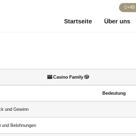
+49
Startseite
Über uns
🎰 Casino Family 🎲
Bedeutung
ck und Gewinn
i und Belohnungen