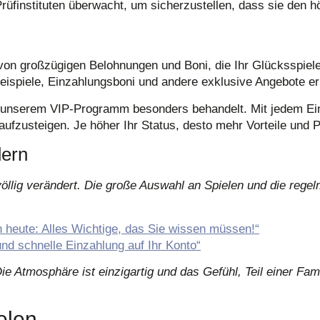
üfinstituten überwacht, um sicherzustellen, dass sie den 
e von großzügigen Belohnungen und Boni, die Ihr Glücksspie
eispiele, Einzahlungsboni und andere exklusive Angebote er
 unserem VIP-Programm besonders behandelt. Mit jedem Ein
fzusteigen. Je höher Ihr Status, desto mehr Vorteile und Pr
dern
öllig verändert. Die große Auswahl an Spielen und die rege
n heute: Alles Wichtige, das Sie wissen müssen!“
nd schnelle Einzahlung auf Ihr Konto“
Die Atmosphäre ist einzigartig und das Gefühl, Teil einer Fam
elen