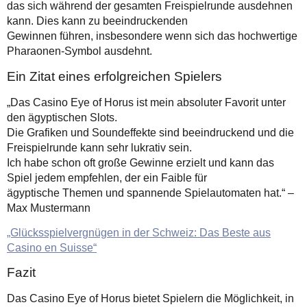
das sich während der gesamten Freispielrunde ausdehnen
kann. Dies kann zu beeindruckenden
Gewinnen führen, insbesondere wenn sich das hochwertige
Pharaonen-Symbol ausdehnt.
Ein Zitat eines erfolgreichen Spielers
„Das Casino Eye of Horus ist mein absoluter Favorit unter
den ägyptischen Slots.
Die Grafiken und Soundeffekte sind beeindruckend und die
Freispielrunde kann sehr lukrativ sein.
Ich habe schon oft große Gewinne erzielt und kann das
Spiel jedem empfehlen, der ein Faible für
ägyptische Themen und spannende Spielautomaten hat.“ –
Max Mustermann
„Glücksspielvergnügen in der Schweiz: Das Beste aus
Casino en Suisse“
Fazit
Das Casino Eye of Horus bietet Spielern die Möglichkeit, in