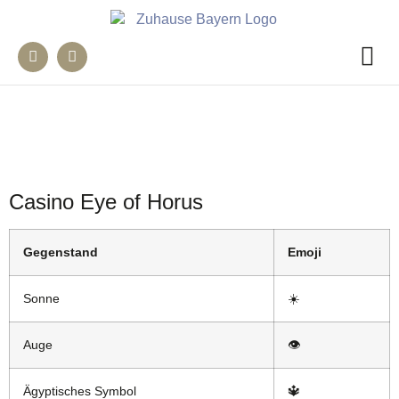
Casino Eye of Horus
Gegenstand
Emoji
Sonne
☀️
Auge
👁️
Ägyptisches Symbol
🔱