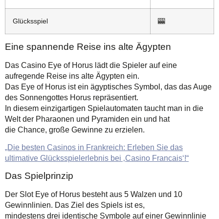
Glücksspiel
🎰
Eine spannende Reise ins alte Ägypten
Das Casino Eye of Horus lädt die Spieler auf eine
aufregende Reise ins alte Ägypten ein.
Das Eye of Horus ist ein ägyptisches Symbol, das das Auge
des Sonnengottes Horus repräsentiert.
In diesem einzigartigen Spielautomaten taucht man in die
Welt der Pharaonen und Pyramiden ein und hat
die Chance, große Gewinne zu erzielen.
„Die besten Casinos in Frankreich: Erleben Sie das
ultimative Glücksspielerlebnis bei ‚Casino Francais‘!“
Das Spielprinzip
Der Slot Eye of Horus besteht aus 5 Walzen und 10
Gewinnlinien. Das Ziel des Spiels ist es,
mindestens drei identische Symbole auf einer Gewinnlinie