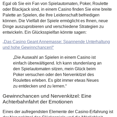
Egal ob Sie ein Fan von Spielautomaten, Poker, Roulette
oder Blackjack sind, in einem Casino finden Sie eine breite
Palette an Spielen, die Ihre Leidenschaft befriedigen
können. Die Vielfalt der Spiele ermöglicht es Ihnen, neue
Dinge auszuprobieren und verschiedene Strategien zu
entwickeln. Ein Glücksspielfan könnte sagen:
„Das Casino Geant Annemasse: Spannende Unterhaltung
und hohe Gewinnchancen!“
„Die Auswahl an Spielen in einem Casino ist
einfach überwältigend. Ich kann stundenlang an
den Spielautomaten sitzen, mein Glück beim
Poker versuchen oder den Nervenkitzel des
Roulettes erleben. Es gibt immer etwas Neues
zu entdecken und zu lernen.“
Gewinnchancen und Nervenkitzel: Eine
Achterbahnfahrt der Emotionen
Eines der aufregendsten Elemente der Casino-Erfahrung ist