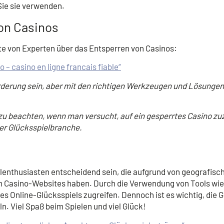
Sie sie verwenden.
von Casinos
te von Experten über das Entsperren von Casinos:
– casino en ligne francais fiable“
erung sein, aber mit den richtigen Werkzeugen und Lösungen i
 zu beachten, wenn man versucht, auf ein gesperrtes Casino z
der Glücksspielbranche.
elenthusiasten entscheidend sein, die aufgrund von geografis
ten Casino-Websites haben. Durch die Verwendung von Tools wi
 Online-Glücksspiels zugreifen. Dennoch ist es wichtig, die 
 Viel Spaß beim Spielen und viel Glück!