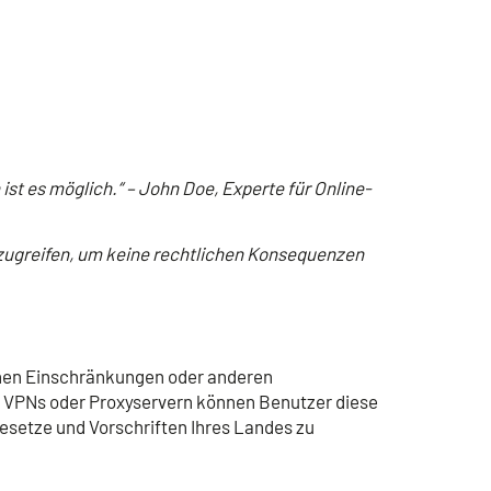
st es möglich.“ – John Doe, Experte für Online-
uzugreifen, um keine rechtlichen Konsequenzen
chen Einschränkungen oder anderen
e VPNs oder Proxyservern können Benutzer diese
Gesetze und Vorschriften Ihres Landes zu