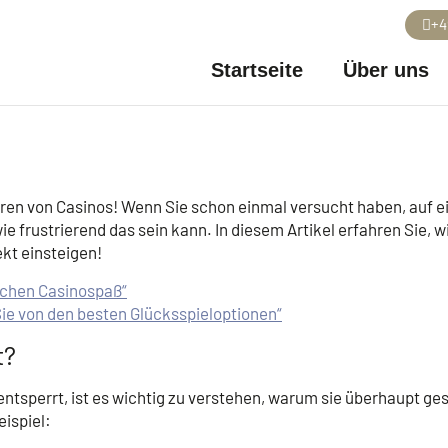
+4
Startseite
Über uns
en von Casinos! Wenn Sie schon einmal versucht haben, auf e
ie frustrierend das sein kann. In diesem Artikel erfahren Sie,
kt einsteigen!
lichen Casinospaß“
 Sie von den besten Glücksspieloptionen“
t?
ntsperrt, ist es wichtig zu verstehen, warum sie überhaupt ge
ispiel: