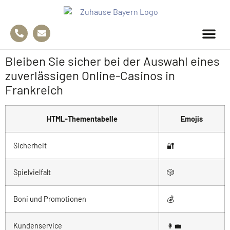
Bleiben Sie sicher bei der Auswahl eines
zuverlässigen Online-Casinos in
Frankreich
HTML-Thementabelle
Emojis
Sicherheit
🔐
Spielvielfalt
🎲
Boni und Promotionen
💰
Kundenservice
👩‍💼