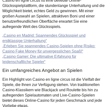
Casino en ligne circus ist eine beliebte Online-
Glücksspielplattform, die stundenlange Unterhaltung und die
Möglichkeit bietet, echtes Geld zu gewinnen. Mit einer
großen Auswahl an Spielen, attraktiven Boni und einer
benutzerfreundlichen Oberfläche erwartet Sie eine
aufregende Welt des Glücksspiels.
„Casino en Madrid: Spannendes Glücksspiel und
erstklassige Unterhaltung“
„Erleben Sie spannendes Casino-Spielen ohne Risiko:
Casino Fake Money für unvergesslichen Spaß!“
„Casino Gamer: Die ultimative Erfahrung für
leidenschaftliche Spieler“
Ein umfangreiches Angebot an Spielen
Ein Highlight von Casino en ligne circus ist die Vielfalt der
Spiele, die Ihnen zur Verfügung stehen. Von traditionellen
Casino-Klassikern wie Blackjack und Roulette bis hin zu
aufregenden Spielautomaten und Live-Casino-Spielen
bietet dieses Online-Casino für jeden Geschmack und jede
Vorliebe etwas.