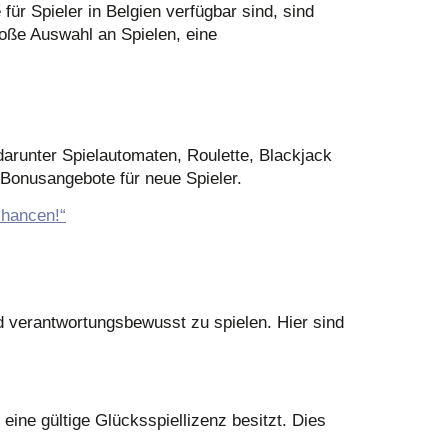
ür Spieler in Belgien verfügbar sind, sind
oße Auswahl an Spielen, eine
 darunter Spielautomaten, Roulette, Blackjack
 Bonusangebote für neue Spieler.
chancen!“
nd verantwortungsbewusst zu spielen. Hier sind
eine gültige Glücksspiellizenz besitzt. Dies