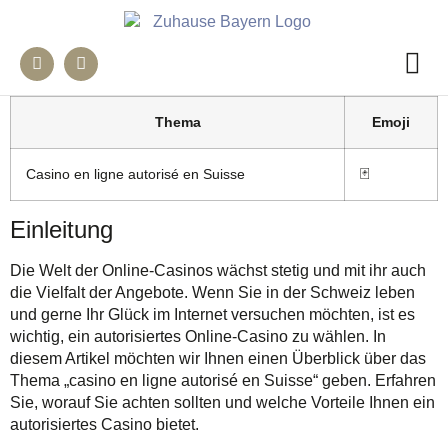
Thema
Emoji
Casino en ligne autorisé en Suisse
🃏
Einleitung
Die Welt der Online-Casinos wächst stetig und mit ihr auch
die Vielfalt der Angebote. Wenn Sie in der Schweiz leben
und gerne Ihr Glück im Internet versuchen möchten, ist es
wichtig, ein autorisiertes Online-Casino zu wählen. In
diesem Artikel möchten wir Ihnen einen Überblick über das
Thema „casino en ligne autorisé en Suisse“ geben. Erfahren
Sie, worauf Sie achten sollten und welche Vorteile Ihnen ein
autorisiertes Casino bietet.