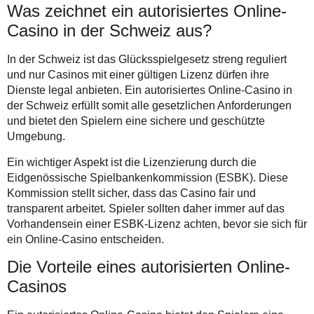
Was zeichnet ein autorisiertes Online-
Casino in der Schweiz aus?
In der Schweiz ist das Glücksspielgesetz streng reguliert
und nur Casinos mit einer gültigen Lizenz dürfen ihre
Dienste legal anbieten. Ein autorisiertes Online-Casino in
der Schweiz erfüllt somit alle gesetzlichen Anforderungen
und bietet den Spielern eine sichere und geschützte
Umgebung.
Ein wichtiger Aspekt ist die Lizenzierung durch die
Eidgenössische Spielbankenkommission (ESBK). Diese
Kommission stellt sicher, dass das Casino fair und
transparent arbeitet. Spieler sollten daher immer auf das
Vorhandensein einer ESBK-Lizenz achten, bevor sie sich für
ein Online-Casino entscheiden.
Die Vorteile eines autorisierten Online-
Casinos