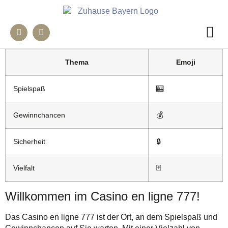
Thema
Emoji
Spielspaß
🎰
Gewinnchancen
💰
Sicherheit
🔒
Vielfalt
🃏
Willkommen im Casino en ligne 777!
Das Casino en ligne 777 ist der Ort, an dem Spielspaß und