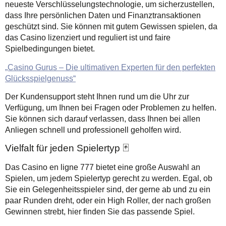
neueste Verschlüsselungstechnologie, um sicherzustellen,
dass Ihre persönlichen Daten und Finanztransaktionen
geschützt sind. Sie können mit gutem Gewissen spielen, da
das Casino lizenziert und reguliert ist und faire
Spielbedingungen bietet.
„Casino Gurus – Die ultimativen Experten für den perfekten
Glücksspielgenuss“
Der Kundensupport steht Ihnen rund um die Uhr zur
Verfügung, um Ihnen bei Fragen oder Problemen zu helfen.
Sie können sich darauf verlassen, dass Ihnen bei allen
Anliegen schnell und professionell geholfen wird.
Vielfalt für jeden Spielertyp 🃏
Das Casino en ligne 777 bietet eine große Auswahl an
Spielen, um jedem Spielertyp gerecht zu werden. Egal, ob
Sie ein Gelegenheitsspieler sind, der gerne ab und zu ein
paar Runden dreht, oder ein High Roller, der nach großen
Gewinnen strebt, hier finden Sie das passende Spiel.