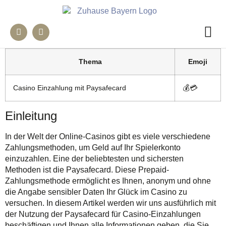
Thema
Emoji
Casino Einzahlung mit Paysafecard
💰💳
Einleitung
In der Welt der Online-Casinos gibt es viele verschiedene
Zahlungsmethoden, um Geld auf Ihr Spielerkonto
einzuzahlen. Eine der beliebtesten und sichersten
Methoden ist die Paysafecard. Diese Prepaid-
Zahlungsmethode ermöglicht es Ihnen, anonym und ohne
die Angabe sensibler Daten Ihr Glück im Casino zu
versuchen. In diesem Artikel werden wir uns ausführlich mit
der Nutzung der Paysafecard für Casino-Einzahlungen
beschäftigen und Ihnen alle Informationen geben, die Sie