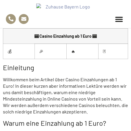
🎰 Casino Einzahlung ab 1 Euro 🎰
💰
🎉
🔥
🃏
Einleitung
Willkommen beim Artikel über Casino Einzahlungen ab 1
Euro! In dieser kurzen aber informativen Lektüre werden wir
uns damit beschäftigen, warum eine niedrige
Mindesteinzahlung in Online Casinos von Vorteil sein kann.
Wir werden außerdem verschiedene Casinos beleuchten, die
solch niedrige Einzahlungen akzeptieren.
Warum eine Einzahlung ab 1 Euro?