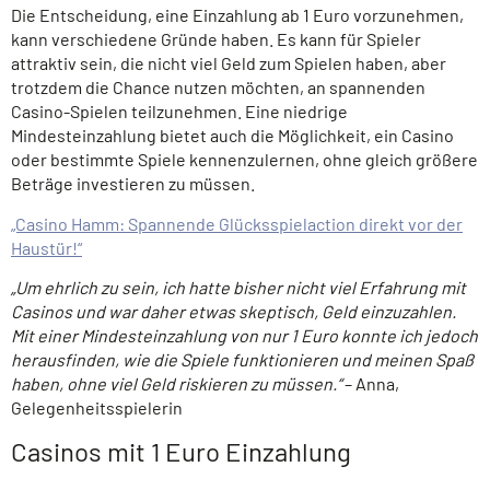
Die Entscheidung, eine Einzahlung ab 1 Euro vorzunehmen,
kann verschiedene Gründe haben. Es kann für Spieler
attraktiv sein, die nicht viel Geld zum Spielen haben, aber
trotzdem die Chance nutzen möchten, an spannenden
Casino-Spielen teilzunehmen. Eine niedrige
Mindesteinzahlung bietet auch die Möglichkeit, ein Casino
oder bestimmte Spiele kennenzulernen, ohne gleich größere
Beträge investieren zu müssen.
„Casino Hamm: Spannende Glücksspielaction direkt vor der
Haustür!“
„Um ehrlich zu sein, ich hatte bisher nicht viel Erfahrung mit
Casinos und war daher etwas skeptisch, Geld einzuzahlen.
Mit einer Mindesteinzahlung von nur 1 Euro konnte ich jedoch
herausfinden, wie die Spiele funktionieren und meinen Spaß
haben, ohne viel Geld riskieren zu müssen.“
– Anna,
Gelegenheitsspielerin
Casinos mit 1 Euro Einzahlung