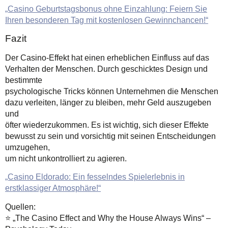
„Casino Geburtstagsbonus ohne Einzahlung: Feiern Sie
Ihren besonderen Tag mit kostenlosen Gewinnchancen!“
Fazit
Der Casino-Effekt hat einen erheblichen Einfluss auf das
Verhalten der Menschen. Durch geschicktes Design und
bestimmte
psychologische Tricks können Unternehmen die Menschen
dazu verleiten, länger zu bleiben, mehr Geld auszugeben
und
öfter wiederzukommen. Es ist wichtig, sich dieser Effekte
bewusst zu sein und vorsichtig mit seinen Entscheidungen
umzugehen,
um nicht unkontrolliert zu agieren.
„Casino Eldorado: Ein fesselndes Spielerlebnis in
erstklassiger Atmosphäre!“
Quellen:
⭐️ „The Casino Effect and Why the House Always Wins“ –