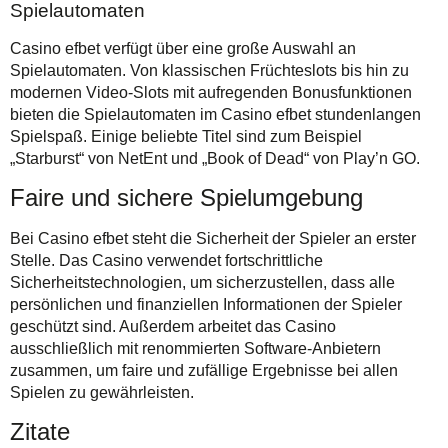
Spielautomaten
Casino efbet verfügt über eine große Auswahl an
Spielautomaten. Von klassischen Früchteslots bis hin zu
modernen Video-Slots mit aufregenden Bonusfunktionen
bieten die Spielautomaten im Casino efbet stundenlangen
Spielspaß. Einige beliebte Titel sind zum Beispiel
„Starburst“ von NetEnt und „Book of Dead“ von Play’n GO.
Faire und sichere Spielumgebung
Bei Casino efbet steht die Sicherheit der Spieler an erster
Stelle. Das Casino verwendet fortschrittliche
Sicherheitstechnologien, um sicherzustellen, dass alle
persönlichen und finanziellen Informationen der Spieler
geschützt sind. Außerdem arbeitet das Casino
ausschließlich mit renommierten Software-Anbietern
zusammen, um faire und zufällige Ergebnisse bei allen
Spielen zu gewährleisten.
Zitate