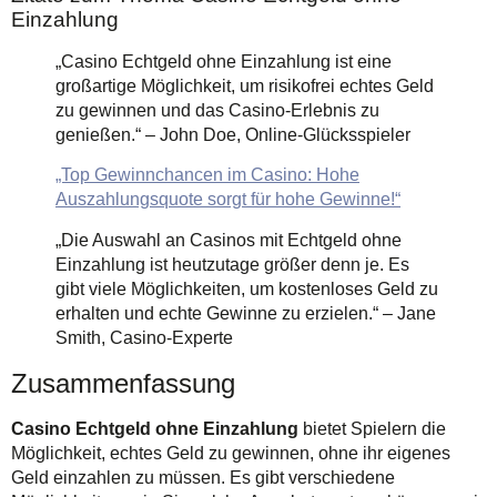
Einzahlung
„Casino Echtgeld ohne Einzahlung ist eine
großartige Möglichkeit, um risikofrei echtes Geld
zu gewinnen und das Casino-Erlebnis zu
genießen.“ – John Doe, Online-Glücksspieler
„Top Gewinnchancen im Casino: Hohe
Auszahlungsquote sorgt für hohe Gewinne!“
„Die Auswahl an Casinos mit Echtgeld ohne
Einzahlung ist heutzutage größer denn je. Es
gibt viele Möglichkeiten, um kostenloses Geld zu
erhalten und echte Gewinne zu erzielen.“ – Jane
Smith, Casino-Experte
Zusammenfassung
Casino Echtgeld ohne Einzahlung
bietet Spielern die
Möglichkeit, echtes Geld zu gewinnen, ohne ihr eigenes
Geld einzahlen zu müssen. Es gibt verschiedene