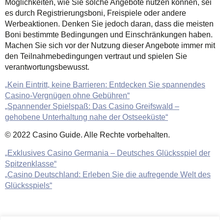
Möglichkeiten, wie Sie solche Angebote nutzen können, sei
es durch Registrierungsboni, Freispiele oder andere
Werbeaktionen. Denken Sie jedoch daran, dass die meisten
Boni bestimmte Bedingungen und Einschränkungen haben.
Machen Sie sich vor der Nutzung dieser Angebote immer mit
den Teilnahmebedingungen vertraut und spielen Sie
verantwortungsbewusst.
„Kein Eintritt, keine Barrieren: Entdecken Sie spannendes
Casino-Vergnügen ohne Gebühren“
„Spannender Spielspaß: Das Casino Greifswald –
gehobene Unterhaltung nahe der Ostseeküste“
© 2022 Casino Guide. Alle Rechte vorbehalten.
„Exklusives Casino Germania – Deutsches Glücksspiel der
Spitzenklasse“
„Casino Deutschland: Erleben Sie die aufregende Welt des
Glücksspiels“