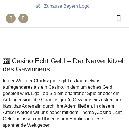
🎰 Casino Echt Geld – Der Nervenkitzel
des Gewinnens
In der Welt der Glücksspiele gibt es kaum etwas
aufregenderes als ein Casino, in dem um echtes Geld
gespielt wird. Egal, ob Sie ein erfahrener Spieler oder ein
Anfänger sind, die Chance, große Gewinne einzustreichen,
lässt das Adrenalin durch Ihre Adern fließen. In diesem
Artikel werden wir uns näher mit dem Thema „Casino Echt
Geld“ befassen und Ihnen einen Einblick in diese
spannende Welt geben.